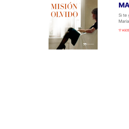
MA
Si te
María
17 AGO