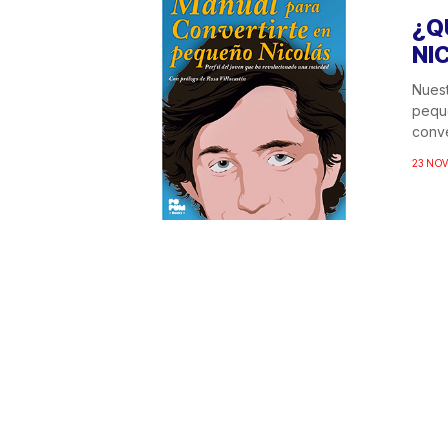
¿Q
NI
Nuest
peque
conve
23 NOV