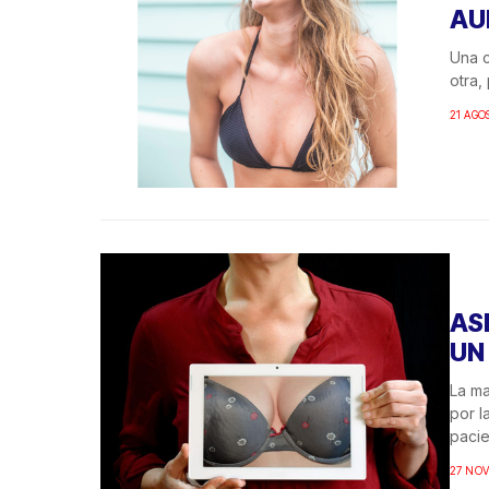
AU
Una c
otra,
21 AGO
AS
UN
La ma
por l
pacie
27 NOV