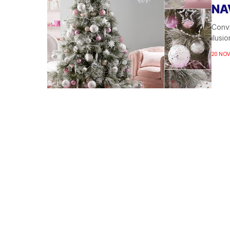
NA
Convi
ilusi
20 NOV