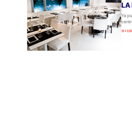
LA
Ya pu
centr
18 FEB