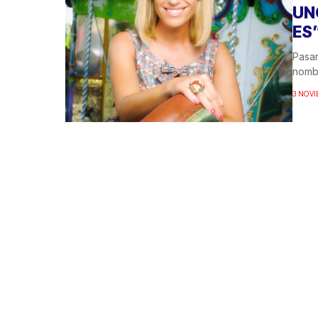
UN
ES
Pasar
nombr
3 NOVI