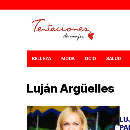
BELLEZA
MODA
OCIO
SALUD
Luján Argüelles
LU
PA