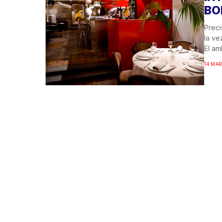
BO
Preci
la ve
El am
14 MAR