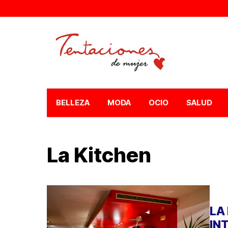
BELLEZA
MODA
OCIO
SALUD
La Kitchen
LA
IN