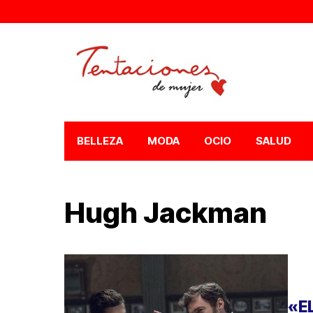
BELLEZA
MODA
OCIO
SALUD
Hugh Jackman
«E