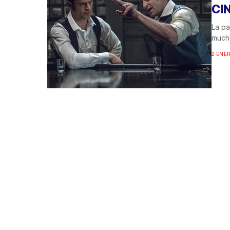
CI
La pa
mucho
2 ENER