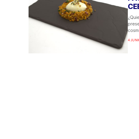
CE
¿Quie
prese
cosmo
4 JUNI