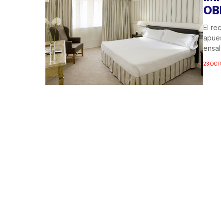
OB
El re
apues
ensal
23 OCT