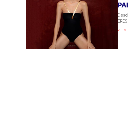
PA
Desde
ERES 
21 ENE