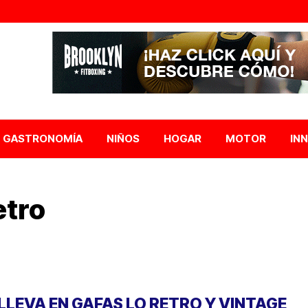
GASTRONOMÍA
NIÑOS
HOGAR
MOTOR
IN
etro
 LLEVA EN GAFAS LO RETRO Y VINTAGE