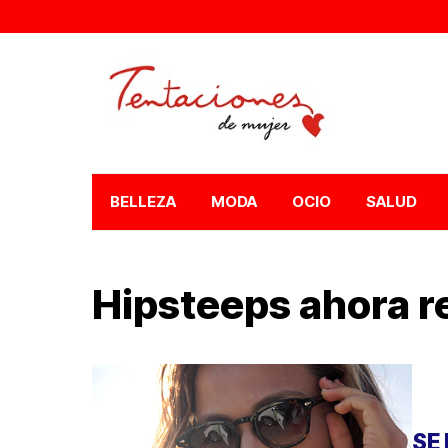
BELLEZA
MODA
OCIO
SALUD
Hipsteeps ahora r
SE