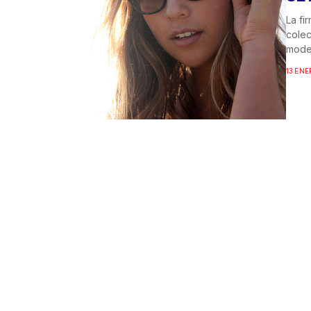
La fi
colec
model
13 ENE