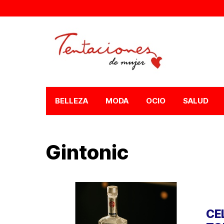
BELLEZA
MODA
OCIO
SALUD
Gintonic
CE