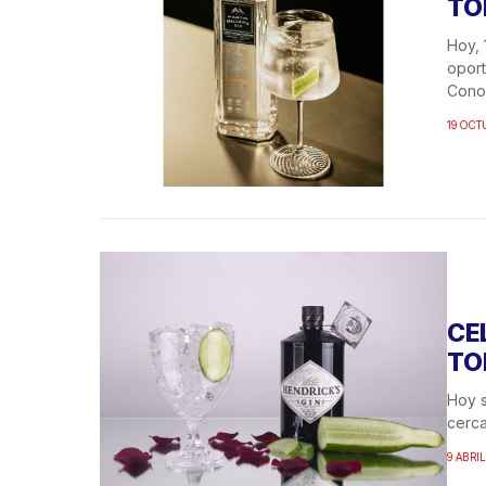
TO
Hoy, 
oport
Conoc
19 OCT
CE
TO
Hoy s
cerca
9 ABRIL