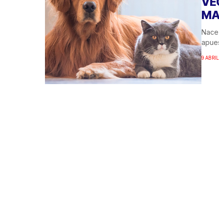
VE
MA
Nace
apues
9 ABRIL