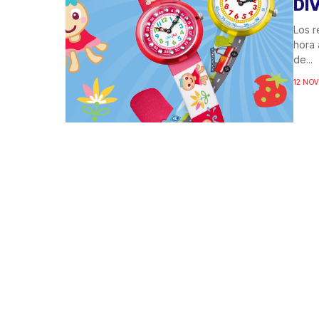
DI
Los r
hora 
de...
12 NOV