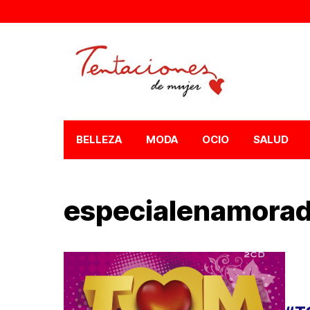
BELLEZA
MODA
OCIO
SALUD
especialenamora