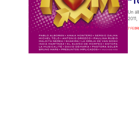
“T
Un ál
2011,
7 FEBR