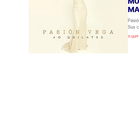
MÚ
MA
Pasió
Sus c
11 SEP