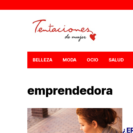
BELLEZA
MODA
OCIO
SALUD
emprendedora
¿E