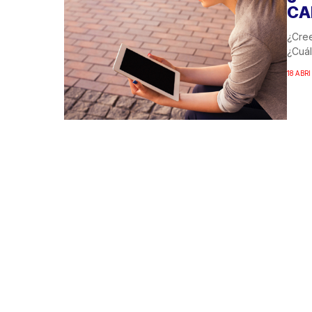
CA
¿Cree
¿Cuál
18 ABRI