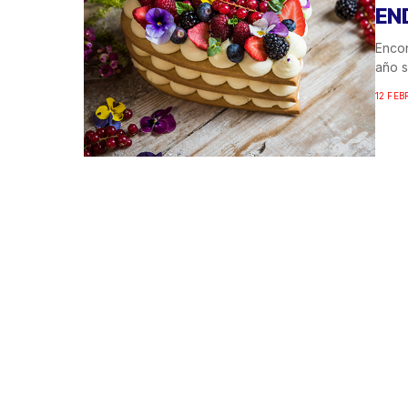
EN
Encon
año s
12 FEB