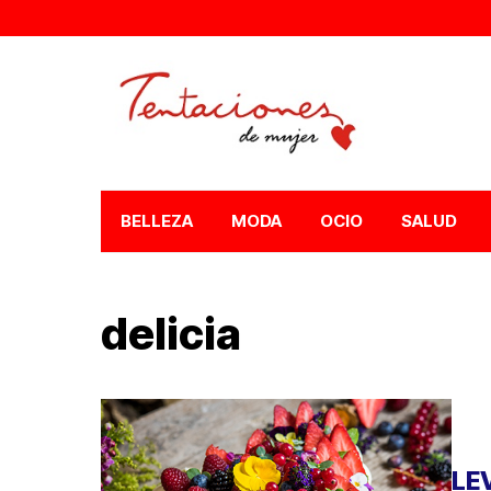
BELLEZA
MODA
OCIO
SALUD
delicia
LE