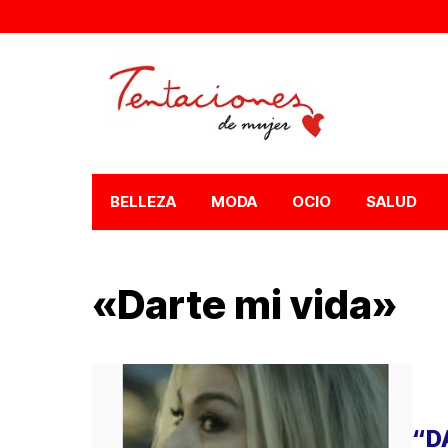
BELLEZA
MODA
OCIO
SALUD
«Darte mi vida»
“D