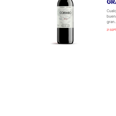
GR
Cualq
buen
gran..
21 SEP