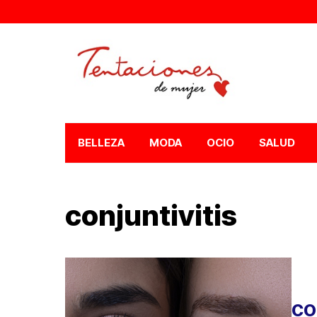
BELLEZA
MODA
OCIO
SALUD
conjuntivitis
CO