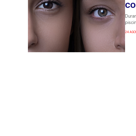
CO
Duran
pisci
24 AGO