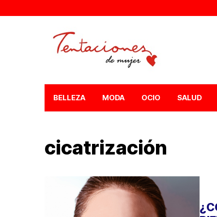
BELLEZA
MODA
OCIO
SALUD
cicatrización
¿C