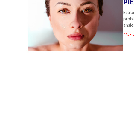
PIE
Estré
probl
ansie
7 ABRIL