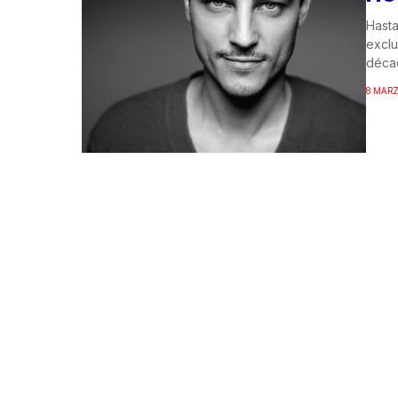
Hasta
exclu
décad
8 MARZ