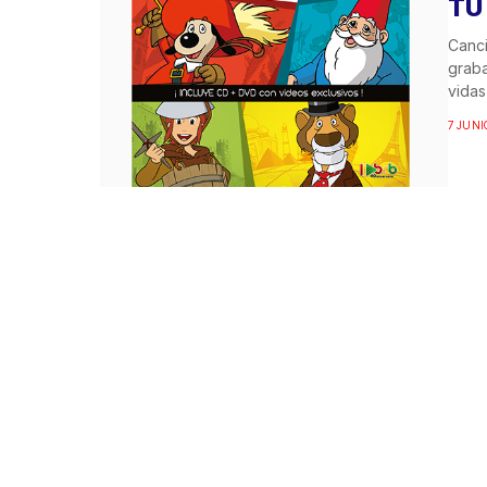
TU
Canci
graba
vidas 
7 JUNI