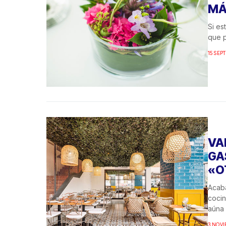
MÁ
Si es
que p
15 SEP
VA
GA
«O
Acaba
cocin
aúna
3 NOVI