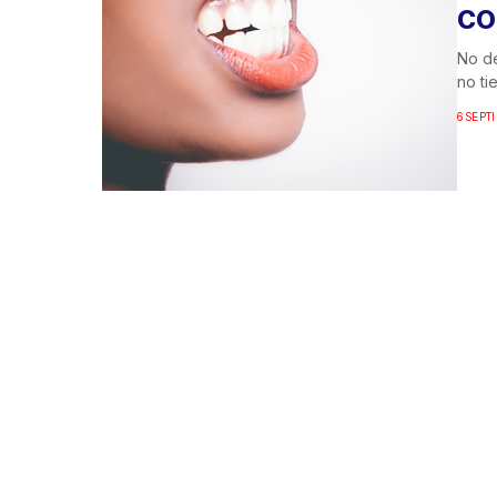
CO
No de
no ti
6 SEPT