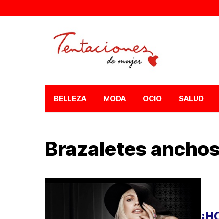
BELLEZA
MODA
OCIO
SALUD
Brazaletes ancho
¡H