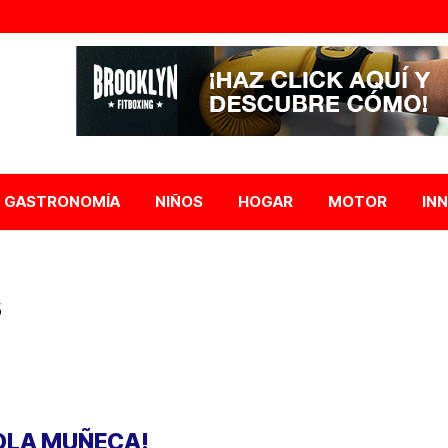
GASTRONOMÍA
NIÑOS
HOGAR
MOTOR
IN
s
OLA MUÑECA!