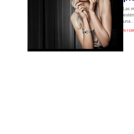
Las m
estén
una...
10 FEB