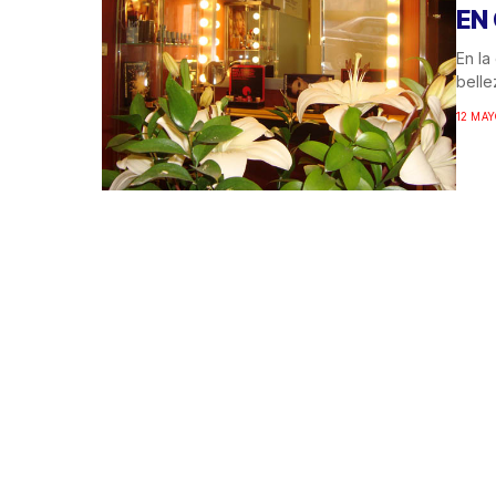
EN
En la
belle
12 MAY