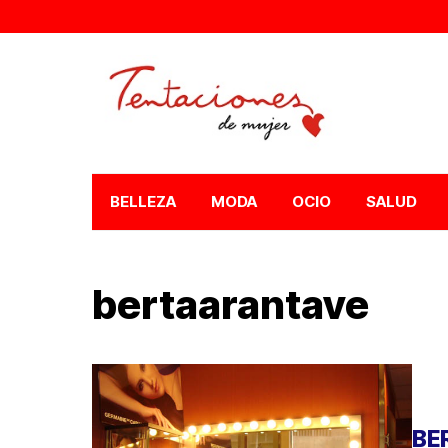
BELLEZA
MODA
OCIO
SALUD
bertaarantave
BE