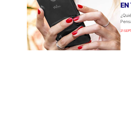
EN
¿Quié
Pensa
21 SEP