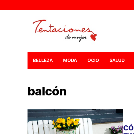
BELLEZA
MODA
OCIO
SALUD
balcón
CÓ