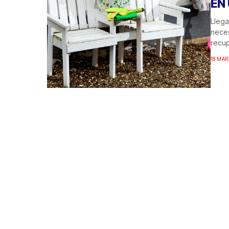
EN
Llega
neces
recup
18 MAR