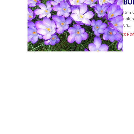
BU
Una v
natur
un...
30 NOV