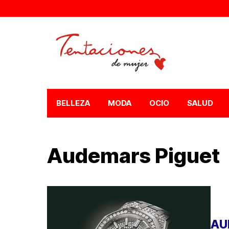
BELLEZA
MODA
OCIO
SALUD
Audemars Piguet
AU