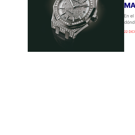
MA
En el
dónde
22 DIC