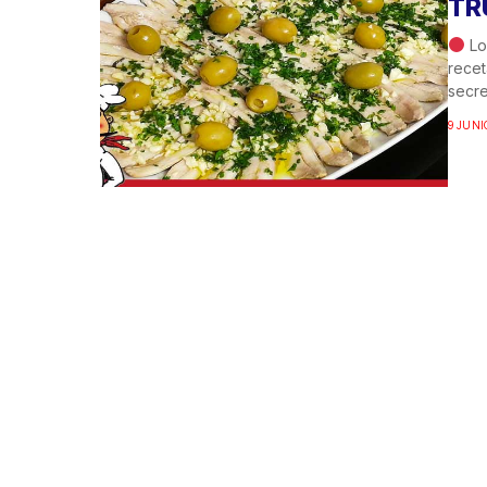
TR
Lo
recet
secre
9 JUNI