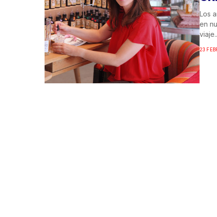
Los a
en nu
viaje..
23 FEB