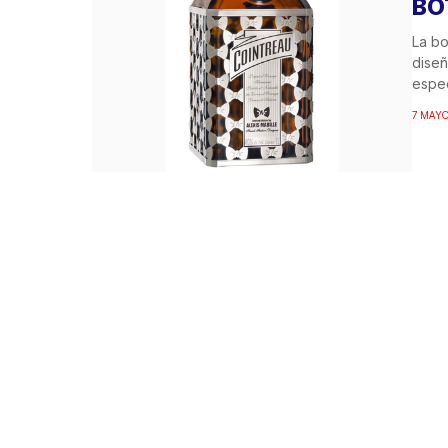
BO
La bo
diseñ
espec
7 MAYO