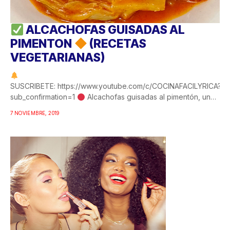
ALCACHOFAS GUISADAS AL
PIMENTON
(RECETAS
VEGETARIANAS)
SUSCRIBETE: https://www.youtube.com/c/COCINAFACILYRICA?
sub_confirmation=1
Alcachofas guisadas al pimentón, una
de esas recetas de alcachofas que hay que guardar para
7 NOVIEMBRE, 2019
hacerla más veces. Estas alcachofas...