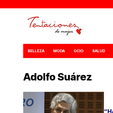
BELLEZA
MODA
OCIO
SALUD
Adolfo Suárez
“H