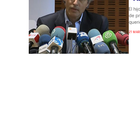
El hi
de pr
queri
21 MAR