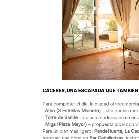
CÁCERES, UNA ESCAPADA QUE TAMBIÉN
Para completar el día, la ciudad ofrece nomb
·
Atrio (3 Estrellas Michelin)
– alta cocina ext
·
Torre de Sande
– cocina moderna en un encl
·
Miga (Plaza Mayor)
– propuesta local con vi
Para un plan más ligero:
PandeHuerta
,
La Cac
terminar, una copa en
Bar Caballerizas
, justo 