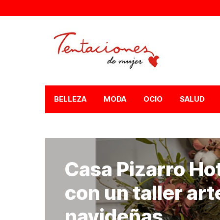
BELLEZA
MODA
OCIO
SALUD
Casa Pizarro Hot
con un taller ar
navideñas