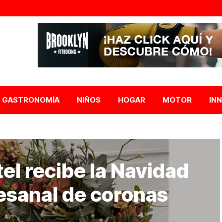
GASTRONOMÍA
NIÑOS
HOGAR
MOTOR
IN
el recibe la Navidad
tesanal de coronas