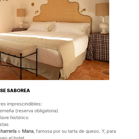
 SE SABOREA
res imprescindibles:
remeña (reserva obligatoria)
ave histórico
stas
harrería
o
Mana
, famosa por su tarta de queso. Y, para
bajo el hotel.