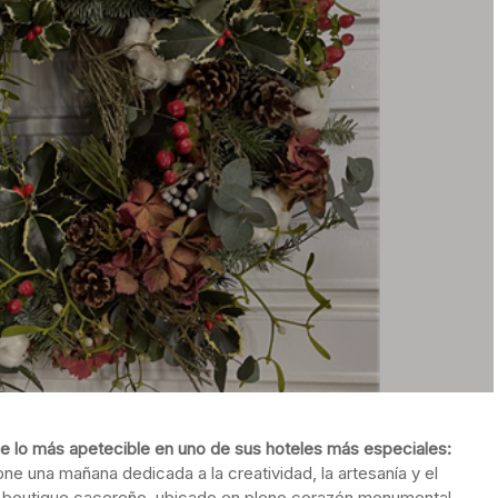
e lo más apetecible en uno de sus hoteles más especiales:
ne una mañana dedicada a la creatividad, la artesanía y el
l boutique cacereño, ubicado en pleno corazón monumental,