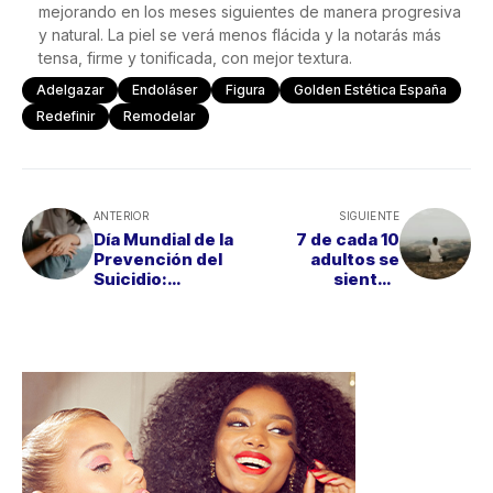
mejorando en los meses siguientes de manera progresiva
y natural. La piel se verá menos flácida y la notarás más
tensa, firme y tonificada, con mejor textura.
Adelgazar
Endoláser
Figura
Golden Estética España
Redefinir
Remodelar
ANTERIOR
SIGUIENTE
Día Mundial de la
7 de cada 10
Prevención del
adultos se
Suicidio:
sienten
“Romper el
estresados al
silencio para
navegar por
salvar vidas”
Internet