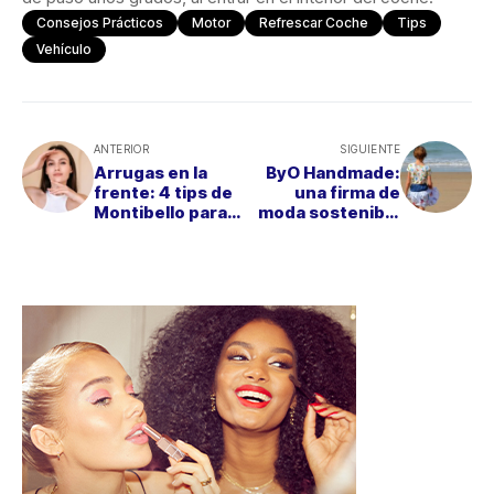
Consejos Prácticos
Motor
Refrescar Coche
Tips
Vehículo
ANTERIOR
SIGUIENTE
Arrugas en la
ByO Handmade:
frente: 4 tips de
una firma de
Montibello para
moda sostenible
prevenirlas y
que une
suavizarlas
creatividad y
conciencia