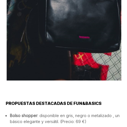
PROPUESTAS DESTACADAS DE FUN&BASICS
Bolso shopper
: disponible en gris, negro o metalizado , un
básico elegante y versátil. (Precio: 69 €)