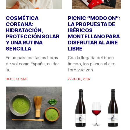
COSMÉTICA
PICNIC “MODO ON”:
COREANA:
LA PROPUESTA DE
HIDRATACIÓN,
IBÉRICOS
PROTECCIÓN SOLAR
MONTELLANO PARA
Y UNA RUTINA
DISFRUTAR AL AIRE
SENCILLA
LIBRE
En un país con tantas horas
Con la llegada del buen
de sol como España, cuidar
tiempo, los planes al aire
la...
libre vuelven...
30 JULIO, 2026
22 JULIO, 2026