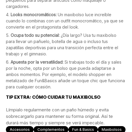
pequeños para separar artículos como maquillaje o
cargadores.
Looks monocromáticos:
Un maxibolso luce increíble
cuando lo combinas con un outfit monocromático, ya que se
convierte en el protagonista del look.
Ocupa todo su potencial:
¿Día largo? Usa tu maxibolso
para llevar un pañuelo, botella de agua o incluso tus
zapatillas deportivas para una transición perfecta entre el
trabajo y el gimnasio.
Apuesta por la versatilidad:
Si trabajas todo el día y sales
por la noche, opta por un bolso que pueda adaptarse a
ambos momentos. Por ejemplo, el modelo shopper en
metalizado de Fun&Basics añade un toque chic que funciona
para cualquier ocasión.
TIP EXTRA: CÓMO CUIDAR TU MAXIBOLSO
Límpialo regularmente con un paño húmedo y evita
sobrecargarlo para mantener su forma original. Así te
durará más tiempo y siempre se verá impecable.
Accesorios
Complementos
Fun & Basics
Maxibolsos