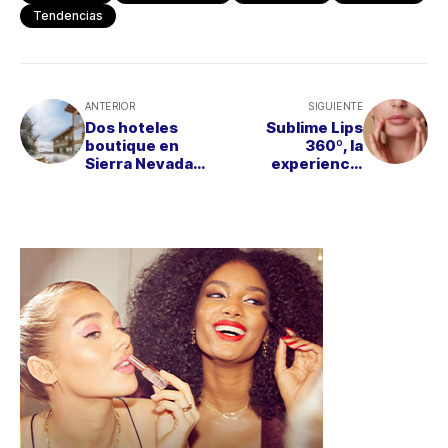
Tendencias
ANTERIOR
SIGUIENTE
Dos hoteles
Sublime Lips
boutique en
360º, la
Sierra Nevada
experiencia
para una
exclusiva para
escapada
unos labios
romántica y
perfectos este
exclusiva
San Valentín