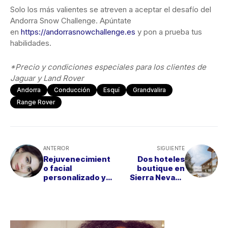
Solo los más valientes se atreven a aceptar el desafío del
Andorra Snow Challenge. Apúntate
en
https://andorrasnowchallenge.es
y pon a prueba tus
habilidades.
*Precio y condiciones especiales para los clientes de
Jaguar y Land Rover
Andorra
Conducción
Esquí
Grandvalira
Range Rover
ANTERIOR
SIGUIENTE
Rejuvenecimient
Dos hoteles
o facial
boutique en
personalizado y
Sierra Nevada
natural en Clínica
para una
Menorca
escapada
romántica y
exclusiva