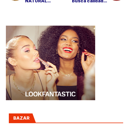
NATURAL
busca calidad y
"DELIBERADAMEN
servicios
TE FEOS" A 0,13
sostenibles
EUROS
BAZAR