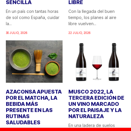
SENCILLA
LIBRE
En un país con tantas horas
Con la llegada del buen
de sol como España, cuidar
tiempo, los planes al aire
la...
libre vuelven...
30 JULIO, 2026
22 JULIO, 2026
AZACONSA APUESTA
MUSCO 2022, LA
POR EL MATCHA, LA
TERCERA EDICIÓN DE
BEBIDA MÁS
UN VINO MARCADO
PRESENTE EN LAS
POR EL PAISAJE Y LA
RUTINAS
NATURALEZA
SALUDABLES
En una ladera de suelos