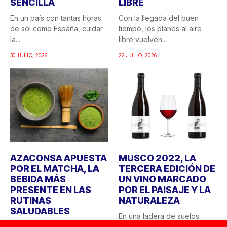
SENCILLA
LIBRE
En un país con tantas horas
Con la llegada del buen
de sol como España, cuidar
tiempo, los planes al aire
la...
libre vuelven...
30 JULIO, 2026
22 JULIO, 2026
AZACONSA APUESTA
MUSCO 2022, LA
POR EL MATCHA, LA
TERCERA EDICIÓN DE
BEBIDA MÁS
UN VINO MARCADO
PRESENTE EN LAS
POR EL PAISAJE Y LA
RUTINAS
NATURALEZA
SALUDABLES
En una ladera de suelos
Azaconsa ha incorporado a
arcillo-calcáreos, donde las