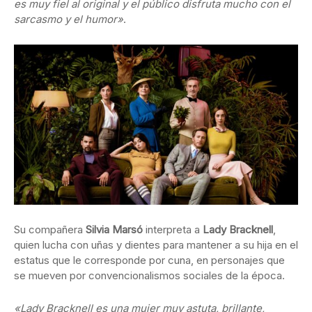
es muy fiel al original y el público disfruta mucho con el
sarcasmo y el humor»
.
Su compañera
Silvia Marsó
interpreta a
Lady Bracknell
,
quien lucha con uñas y dientes para mantener a su hija en el
estatus que le corresponde por cuna, en personajes que
se mueven por convencionalismos sociales de la época.
«Lady Bracknell es una mujer muy astuta, brillante,