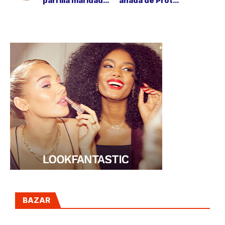
parrilla maridadas
añada de Protos
con cócteles de
llega con imagen
autor en Hierro
renovada
Casa de Fuegos
BAZAR