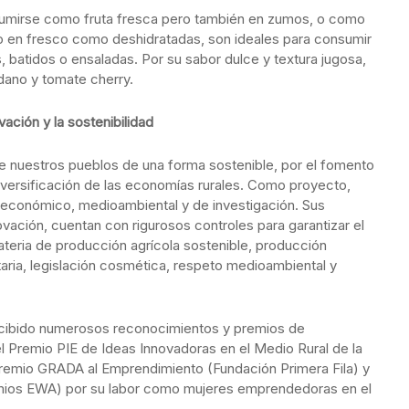
nsumirse como fruta fresca pero también en zumos, o como
o en fresco como deshidratadas, son ideales para consumir
 batidos o ensaladas. Por su sabor dulce y textura jugosa,
dano y tomate cherry.
ación y la sostenibilidad
de nuestros pueblos de una forma sostenible, por el fomento
 diversificación de las economías rurales. Como proyecto,
oeconómico, medioambiental y de investigación. Sus
vación, cuentan con rigurosos controles para garantizar el
ateria de producción agrícola sostenible, producción
aria, legislación cosmética, respeto medioambiental y
cibido numerosos reconocimientos y premios de
l Premio PIE de Ideas Innovadoras en el Medio Rural de la
 Premio GRADA al Emprendimiento (Fundación Primera Fila) y
mios EWA) por su labor como mujeres emprendedoras en el