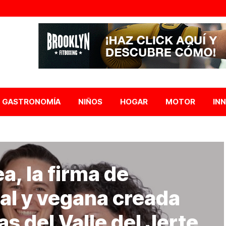
GASTRONOMÍA
NIÑOS
HOGAR
MOTOR
IN
a, la firma de
al y vegana creada
s del Valle del Jerte