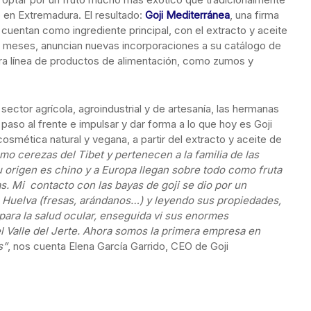
o en Extremadura. El resultado:
Goji Mediterránea
, una firma
uentan como ingrediente principal, con el extracto y aceite
os meses, anuncian nuevas incorporaciones a su catálogo de
era línea de productos de alimentación, como zumos y
ector agrícola, agroindustrial y de artesanía, las hermanas
paso al frente e impulsar y dar forma a lo que hoy es Goji
smética natural y vegana, a partir del extracto y aceite de
o cerezas del Tibet y pertenecen a la familia de las
 origen es chino y a Europa llegan sobre todo como fruta
s. Mi contacto con las bayas de goji se dio por un
en Huelva (fresas, arándanos…) y leyendo sus propiedades,
para la salud ocular, enseguida vi sus enormes
 el Valle del Jerte. Ahora somos la primera empresa en
s”
, nos cuenta Elena García Garrido, CEO de Goji