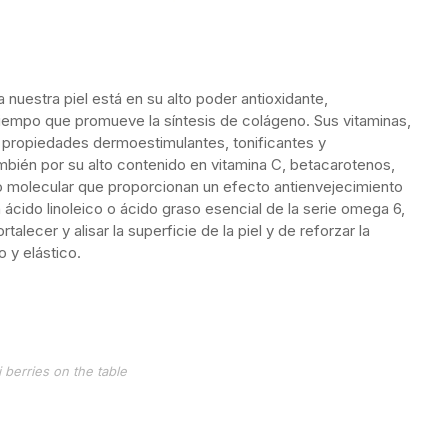
a nuestra piel está en su alto poder antioxidante,
tiempo que promueve la síntesis de colágeno. Sus vitaminas,
 propiedades dermoestimulantes, tonificantes y
ambién por su alto contenido en vitamina C, betacarotenos,
o molecular que proporcionan un efecto antienvejecimiento
ácido linoleico o ácido graso esencial de la serie omega 6,
lecer y alisar la superficie de la piel y de reforzar la
 y elástico.
i berries on the table