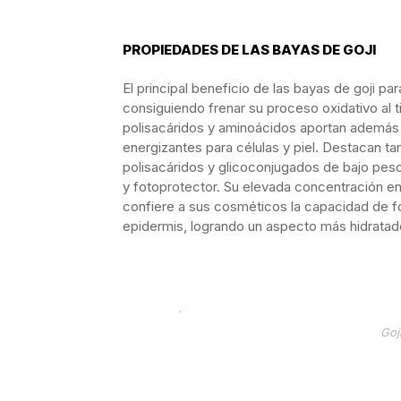
PROPIEDADES DE LAS BAYAS DE GOJI
El principal beneficio de las bayas de goji par
consiguiendo frenar su proceso oxidativo al 
polisacáridos y aminoácidos aportan además
energizantes para células y piel. Destacan t
polisacáridos y glicoconjugados de bajo pes
y fotoprotector. Su elevada concentración en 
confiere a sus cosméticos la capacidad de forta
epidermis, logrando un aspecto más hidratado
Goj