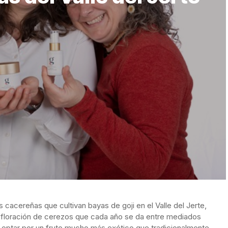
s cacereñas que cultivan bayas de goji en el Valle del Jerte,
la floración de cerezos que cada año se da entre mediados
on optar por un fruto mucho más exótico que tradicionalmente