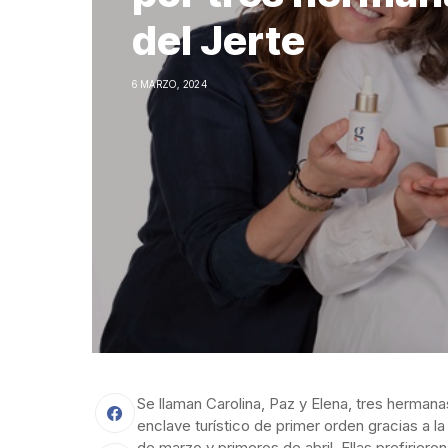
del Jerte
6 MARZO, 2024
Se llaman Carolina, Paz y Elena, tres hermana
enclave turístico de primer orden gracias a 
de marzo y primeros de abril. Ellas prefirier