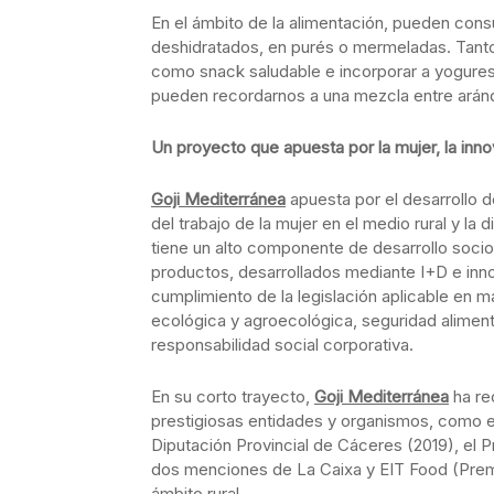
En el ámbito de la alimentación, pueden co
deshidratados, en purés o mermeladas. Tant
como snack saludable e incorporar a yogures,
pueden recordarnos a una mezcla entre arán
Un proyecto que apuesta por la mujer, la innov
Goji Mediterránea
apuesta por el desarrollo 
del trabajo de la mujer en el medio rural y la
tiene un alto componente de desarrollo soci
productos, desarrollados mediante I+D e inno
cumplimiento de la legislación aplicable en m
ecológica y agroecológica, seguridad aliment
responsabilidad social corporativa.
En su corto trayecto,
Goji Mediterránea
ha re
prestigiosas entidades y organismos, como e
Diputación Provincial de Cáceres (2019), el
dos menciones de La Caixa y EIT Food (Pre
ámbito rural.