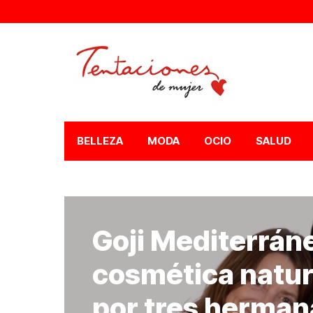
BELLEZA
MODA
OCIO
SALUD
Goji Mediterráne
cosmética natur
por tres hermana