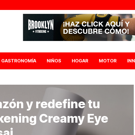
GASTRONOMÍA
NIÑOS
HOGAR
MOTOR
IN
azón y redefine tu
kening Creamy Eye
sai