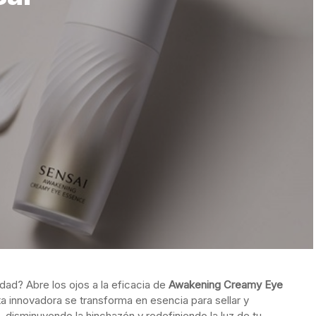
idad? Abre los ojos a la eficacia de
Awakening Creamy Eye
ta innovadora se transforma en esencia para sellar y
os, disminuyendo la hinchazón y redefiniendo la luz de tu