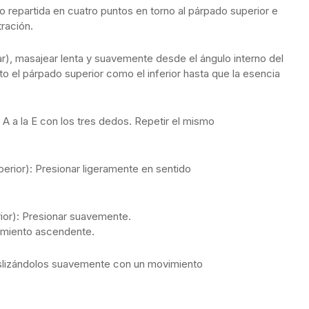
o repartida en cuatro puntos en torno al párpado superior e
tración.
ar), masajear lenta y suavemente desde el ángulo interno del
to el párpado superior como el inferior hasta que la esencia
a A a la E con los tres dedos. Repetir el mismo
perior): Presionar ligeramente en sentido
rior): Presionar suavemente.
vimiento ascendente.
eslizándolos suavemente con un movimiento