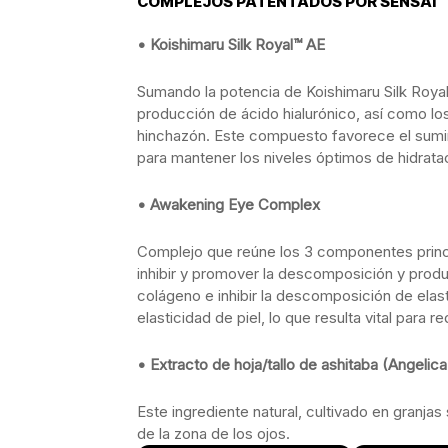
COMPLEJOS PATENTADOS POR SENSAI
• Koishimaru Silk Royal™ AE
Sumando la potencia de Koishimaru Silk Roya
producción de ácido hialurónico, así como lo
hinchazón. Este compuesto favorece el suminis
para mantener los niveles óptimos de hidrataci
• Awakening Eye Complex
Complejo que reúne los 3 componentes princip
inhibir y promover la descomposición y produ
colágeno e inhibir la descomposición de elast
elasticidad de piel, lo que resulta vital para r
• Extracto de hoja/tallo de ashitaba (Angelica
Este ingrediente natural, cultivado en granjas
de la zona de los ojos.