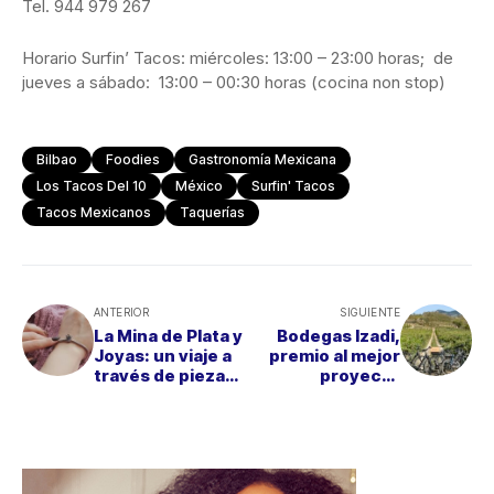
Tel. 944 979 267
Horario Surfin’ Tacos: miércoles: 13:00 – 23:00 horas; de
jueves a sábado: 13:00 – 00:30 horas (cocina non stop)
Bilbao
Foodies
Gastronomía Mexicana
Los Tacos Del 10
México
Surfin' Tacos
Tacos Mexicanos
Taquerías
ANTERIOR
SIGUIENTE
La Mina de Plata y
Bodegas Izadi,
Joyas: un viaje a
premio al mejor
través de piezas
proyecto
creadas con este
medioambiental
metal precioso