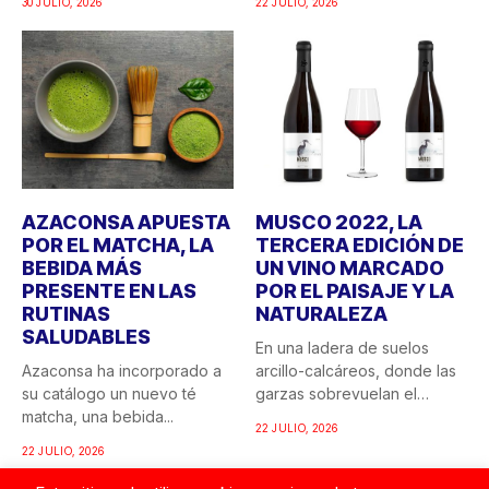
30 JULIO, 2026
22 JULIO, 2026
AZACONSA APUESTA
MUSCO 2022, LA
POR EL MATCHA, LA
TERCERA EDICIÓN DE
BEBIDA MÁS
UN VINO MARCADO
PRESENTE EN LAS
POR EL PAISAJE Y LA
RUTINAS
NATURALEZA
SALUDABLES
En una ladera de suelos
Azaconsa ha incorporado a
arcillo-calcáreos, donde las
su catálogo un nuevo té
garzas sobrevuelan el
matcha, una bebida...
recuerdo...
22 JULIO, 2026
22 JULIO, 2026