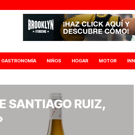
GASTRONOMÍA
NIÑOS
HOGAR
MOTOR
IN
E SANTIAGO RUIZ,
»