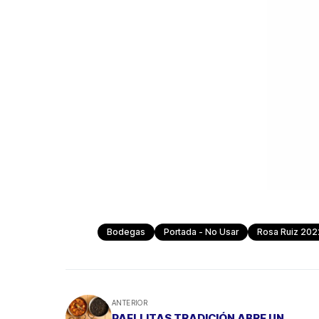
Bodegas
Portada - No Usar
Rosa Ruiz 202
ANTERIOR
PAELLITAS TRADICIÓN ABRE UN