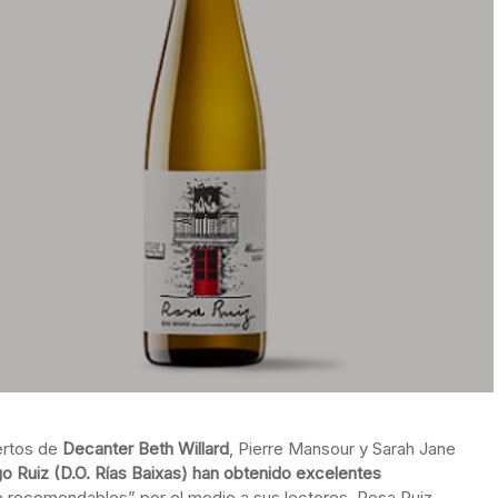
pertos de
Decanter Beth Willard
, Pierre Mansour y Sarah Jane
o Ruiz (D.O. Rías Baixas) han obtenido excelentes
 recomendables” por el medio a sus lectores. Rosa Ruiz