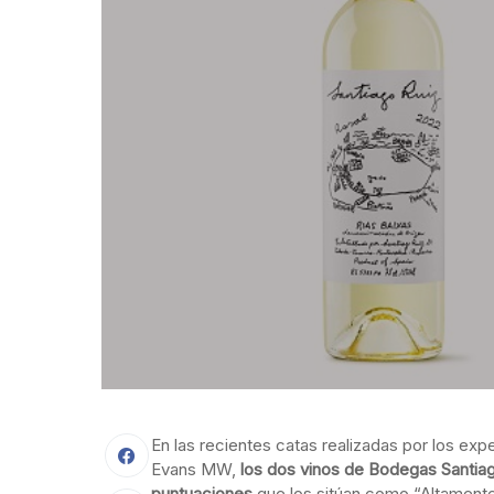
En las recientes catas realizadas por los ex
Evans MW,
los dos vinos de Bodegas Santiag
puntuaciones
que los sitúan como “Altamente