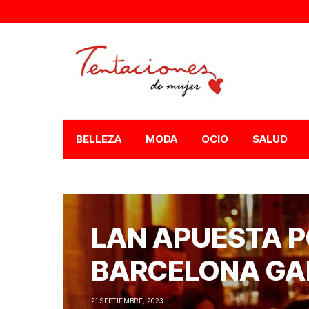
BELLEZA
MODA
OCIO
SALUD
LAN APUESTA P
BARCELONA GA
21 SEPTIEMBRE, 2023